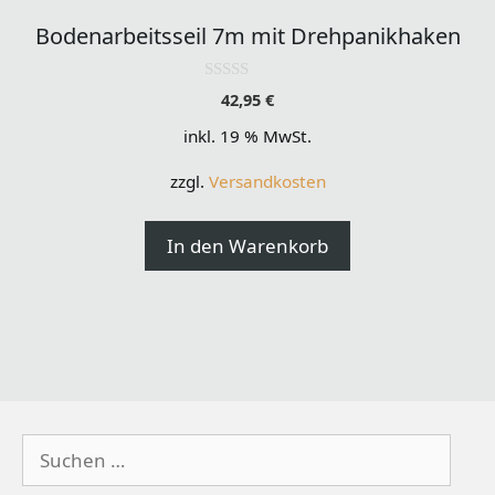
Bodenarbeitsseil 7m mit Drehpanikhaken
0
42,95
€
o
u
inkl. 19 % MwSt.
t
o
f
zzgl.
Versandkosten
5
In den Warenkorb
Suchen
nach: