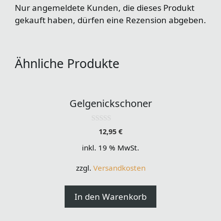
Nur angemeldete Kunden, die dieses Produkt
gekauft haben, dürfen eine Rezension abgeben.
Ähnliche Produkte
Gelgenickschoner
0
12,95
€
o
u
inkl. 19 % MwSt.
t
o
f
zzgl.
Versandkosten
5
In den Warenkorb