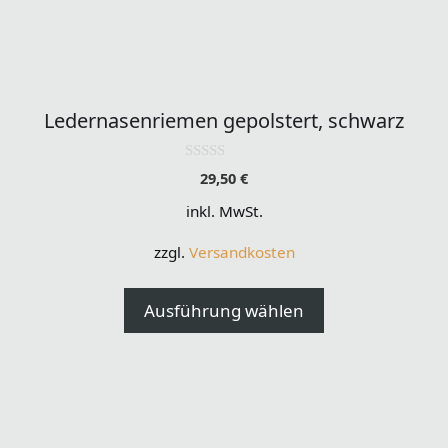
Dieses
Produkt
Ledernasenriemen gepolstert, schwarz
weist
mehrere
0
29,50
€
Varianten
o
u
auf.
inkl. MwSt.
t
o
Die
f
zzgl.
Versandkosten
5
Optionen
können
Ausführung wählen
auf
der
Produktseite
gewählt
werden