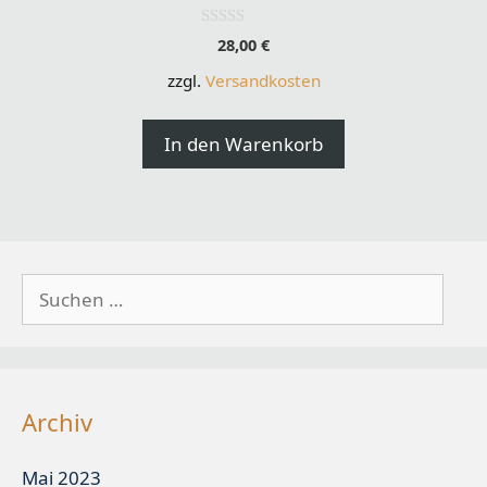
0
28,00
€
o
u
zzgl.
Versandkosten
t
o
f
5
In den Warenkorb
Suchen
nach:
Archiv
Mai 2023